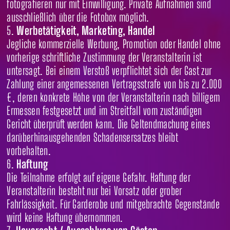
fotografieren nur mit Einwilligung. Private Aufnahmen sind
ausschließlich über die Fotobox möglich.
Werbetätigkeit, Marketing, Handel
Jegliche kommerzielle Werbung, Promotion oder Handel ohne
vorherige schriftliche Zustimmung der Veranstalterin ist
untersagt. Bei einem Verstoß verpflichtet sich der Gast zur
Zahlung einer angemessenen Vertragsstrafe von bis zu 2.000
€, deren konkrete Höhe von der Veranstalterin nach billigem
Ermessen festgesetzt und im Streitfall vom zuständigen
Gericht überprüft werden kann. Die Geltendmachung eines
darüberhinausgehenden Schadensersatzes bleibt
vorbehalten.
Haftung
Die Teilnahme erfolgt auf eigene Gefahr. Haftung der
Veranstalterin besteht nur bei Vorsatz oder grober
Fahrlässigkeit. Für Garderobe und mitgebrachte Gegenstände
wird keine Haftung übernommen.