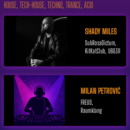
HOUSE, TECH-HOUSE, TECHNO, TRANCE, ACID
SHADY MILES
S
ubRosaDictum,
KitKatClub, U60311
MILAN PETROVIĆ
FREUD,
Raumklang