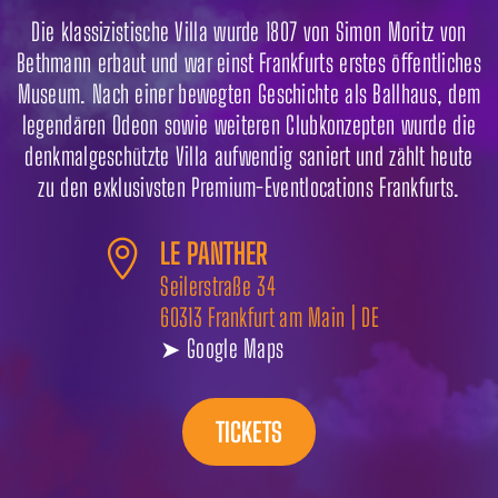
Die klassizistische Villa wurde 1807 von Simon Moritz von
Bethmann erbaut und war einst Frankfurts erstes öffentliches
Museum. Nach einer bewegten Geschichte als Ballhaus, dem
legendären Odeon sowie weiteren Clubkonzepten wurde die
denkmalgeschützte Villa aufwendig saniert und zählt heute
zu den exklusivsten Premium-Eventlocations Frankfurts.
LE PANTHER

Seilerstraße 34
60313 Frankfurt am Main | DE
➤ Google Maps
TICKETS