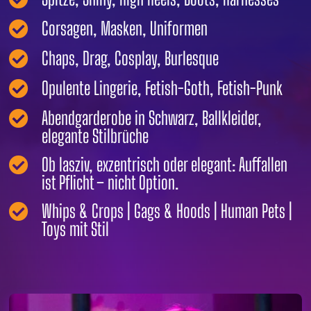
Corsagen, Masken, Uniformen

Chaps, Drag, Cosplay, Burlesque

Opulente Lingerie, Fetish-Goth, Fetish-Punk

Abendgarderobe in Schwarz, Ballkleider,

elegante Stilbrüche
Ob lasziv, exzentrisch oder elegant: Auffallen

ist Pflicht – nicht Option.
Whips & Crops | Gags & Hoods | Human Pets |

Toys mit Stil